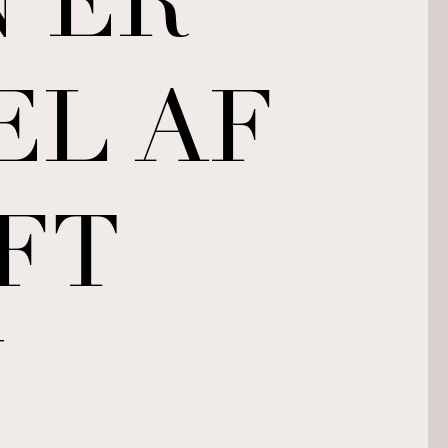
 ER
EL AF
FT
N