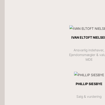
IVAN ELTOFT NIELSE
Ansvarlig indehaver,
Ejendomsmægler & val
MDE
PHILLIP SIESBYE
Salg & vurdering