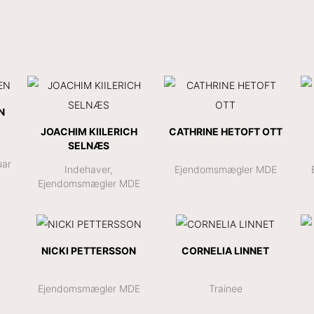
N
JOACHIM KIILERICH
CATHRINE HETOFT OTT
SELNÆS
uar
Indehaver,
Ejendomsmægler MDE
Ejendomsmægler MDE
NICKI PETTERSSON
CORNELIA LINNET
Ejendomsmægler MDE
Trainee